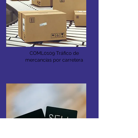
COML0109 Tráfico de
mercancías por carretera