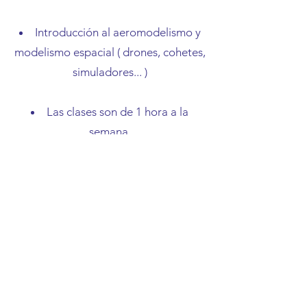
Introducción al aeromodelismo y
modelismo espacial ( drones, cohetes,
simuladores... )
Las clases son de 1 hora a la
semana.
Descuento del 10%
para
hermanos.
Descuento del 5%
si traes a un
amigo.
Descuento del 10%
si traes a dos