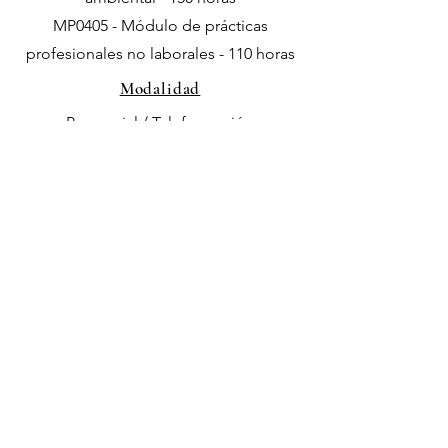
MP0405 - Módulo de prácticas
profesionales no laborales - 110 horas
Modalidad
Presencial / Teleformación
Localización
Xinzo de Limia
Normativa do BOE relativa ao curso
Descargar PDF
Anterior
Inscripción o información
Siguiente