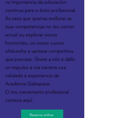
na importancia da educación
continua para o éxito profesional.
Xa sexa que queiras mellorar as
túas competencias no teu sector
actual ou explorar novos
horizontes, os nosos cursos
ofréceche a vantaxe competitiva
que precisas. Únete a nós e dálle
un impulso á túa carreira coa
calidade e experiencia de
Academia Galespace.
O teu crecemento profesional
comeza aquí.
Reserva online