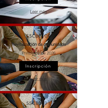
Leer más
SSCB0109
Revitalización da comunidade
Principios de 2026
Inscripción
Leer más
SSCB0211