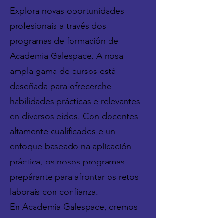
Explora novas oportunidades
profesionais a través dos
programas de formación de
Academia Galespace. A nosa
ampla gama de cursos está
deseñada para ofrecerche
habilidades prácticas e relevantes
en diversos eidos. Con docentes
altamente cualificados e un
enfoque baseado na aplicación
práctica, os nosos programas
prepárante para afrontar os retos
laborais con confianza.
En Academia Galespace, cremos