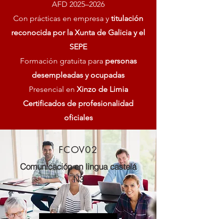
AFD 2025–2026
Con prácticas en empresa y
titulación
reconocida por la Xunta de Galicia y el
SEPE
Formación gratuita para
personas
desempleadas y ocupadas
Presencial en
Xinzo de Limia
Certificados de profesionalidad
oficiales
FCOV02
Comunicación en lingua castelá
N3