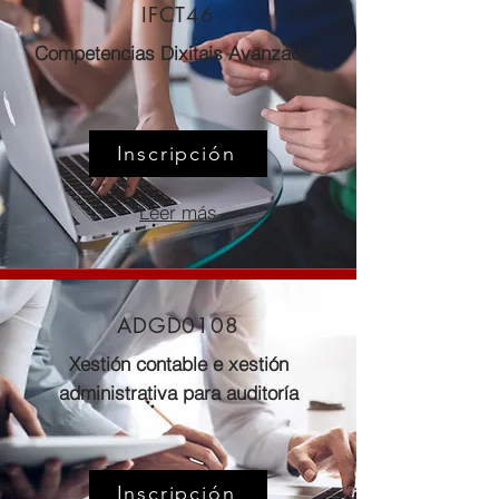
IFCT46
Competencias Dixitais Avanzadas
Inscripción
Leer más
ADGD0108
Xestión contable e xestión
administrativa para auditoría
Inscripción