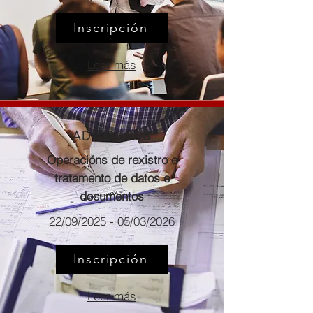
Inscripción
Leer más
ADGG0508
Operacións de rexistro e
tratamento de datos e
documentos
22/09/2025 - 05/03/2026
Inscripción
Leer más