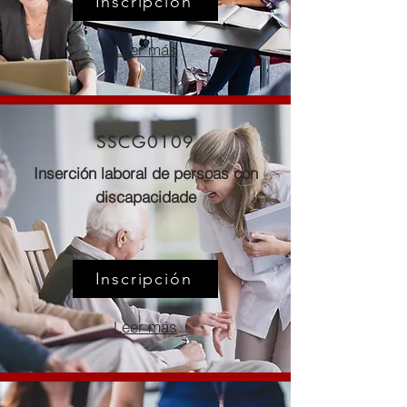
Inscripción
Leer más
SSCG0109
Inserción laboral de persoas con
discapacidade
Inscripción
Leer más