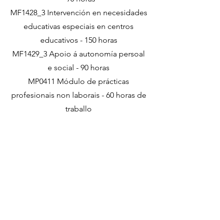
MF1428_3 Intervención en necesidades
educativas especiais en centros
educativos - 150 horas
MF1429_3 Apoio á autonomía persoal
e social - 90 horas
MP0411 Módulo de prácticas
profesionais non laborais - 60 horas de
traballo
Modalidade
Presencial / En liña
Localización
Xinzo de Limia
Normativa do BOE relativa ao curso
Descargar PDF