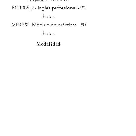
MF1006_2 - Inglés profesional - 90
horas
MP0192 - Módulo de prácticas - 80
horas
Modalidad
Presencial / Teleformación
Localización
Xinzo de Limia
Normativa do BOE relativa ao curso
Descargar PDF
Anterior
Inscripción o información