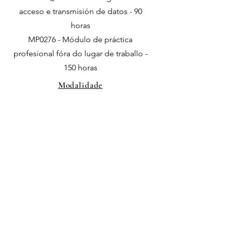
acceso e transmisión de datos - 90
horas
MP0276 - Módulo de práctica
profesional fóra do lugar de traballo -
150 horas
Modalidade
Presencial / En liña
Localización
Xinzo de Limia
Normativa do BOE relativa ao curso
Descargar PDF
Anterior