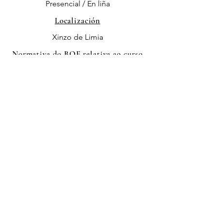
Presencial / En liña
Localización
Xinzo de Limia
Normativa do BOE relativa ao curso
Descargar PDF
Anterior
Inscrición ou información
Siguiente