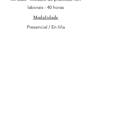
laborais - 40 horas
Modalidade
Presencial / En liña
Localización
Xinzo de Limia
Normativa do BOE relativa ao curso
Descargar PDF
Anterior
Inscrición ou información
Siguiente