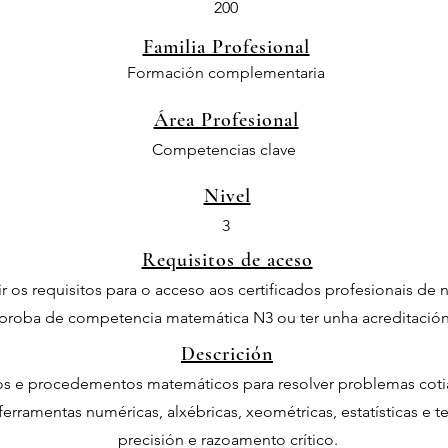
200
Familia Profesional
Formación complementaria
Área Profesional
Competencias clave
Nivel
3
Requisitos de aceso
 os requisitos para o acceso aos certificados profesionais de niv
proba de competencia matemática N3 ou ter unha acreditación
Descrición
os e procedementos matemáticos para resolver problemas cotiá
rramentas numéricas, alxébricas, xeométricas, estatísticas e t
precisión e razoamento crítico.