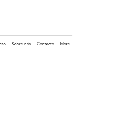
azo
Sobre nós
Contacto
More